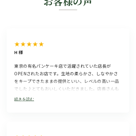
お客様の声
★★★★★
H 様
東京の有名パンケーキ店で活躍されていた店長が
OPENされたお店です。生地の柔らかさ、しなやかさ
をキープできたままの提供といい、レベルの高い一品
でした♪とてもおいしくいただきました。店長さんも
奥さんもとても感じが良く、地域振興のためにがんば
続きを読む
ってくださっていてありがたいです！また食べに行き
ます！ごちそうさまでした!!