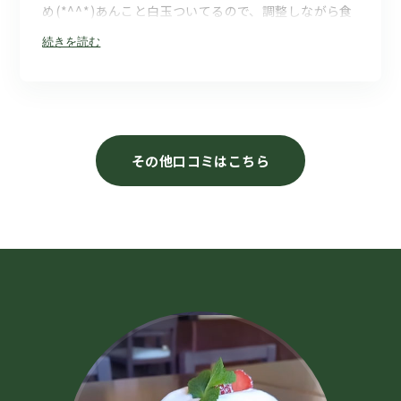
め(⁠*⁠^⁠^⁠*⁠)あんこと白玉ついてるので、調整しながら食
べたらおいしかった(⁠*⁠^⁠^⁠*⁠) 抹茶ソースかけて〜マタ味
続きを読む
変（笑） 少し(⁠^⁠_⁠^⁠;⁠)抹茶好きな人からしたら、抹茶苦
味もっとあっても良いかなと感じました(⁠*⁠^⁠^⁠*⁠) お店の
ご主人さん(⁠*⁠^⁠^⁠*⁠)奥様と話をしました(⁠*⁠^⁠^⁠*⁠)とても話
しやすいご主人さんです 駐車場三台なので(⁠*⁠^⁠^⁠*⁠) 開
店前には行かれると(⁠*⁠^⁠^⁠*⁠)スムーズに待たずに食べれ
その他口コミはこちら
るかと思います(⁠*⁠^⁠^⁠*⁠)